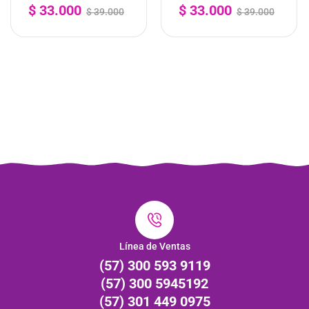
1K
Maíz 1K
$
33.000
$
33.000
$
39.000
$
39.000
-
+
-
+
Línea de Ventas
(57) 300 593 9119
(57) 300 5945192
(57) 301 449 0975