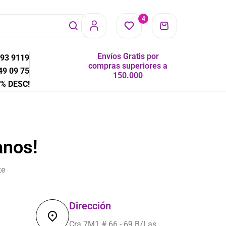
4
Envíos Gratis por
593 9119
compras superiores a
49 09 75
150.000
% DESC!
anos!
te
Dirección
Cra 7M1 # 66 - 69 B/Las