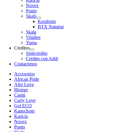
Karicia
Novex
Ponto
Skafe
Keraform
BTX Natutrat
Skala
Vitalher
Yuma
Creditos
Sistecredito
Credito con Addi
Contactenos
Accesorios
African Pride
Afro Love
Blomer
Cantú
Curly Love
Gel ECO
Kanechom
Karicia
Novex
Ponto