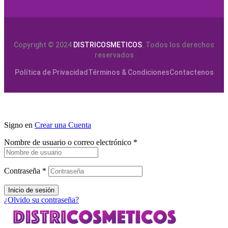
Copyright © 2024
DISTRICOSMETICOS
. Todos los derechos
reservados
Política de Privacidad
Términos & Condiciones
Contactenos
Signo en
Crear una Cuenta
Nombre de usuario o correo electrónico
*
Contraseña
*
Inicio de sesión
¿Olvido su contraseña?