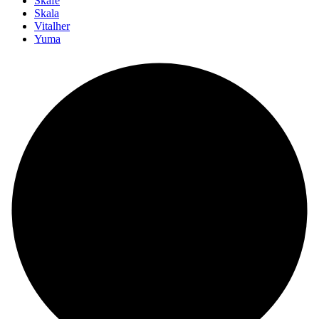
Skafe
Skala
Vitalher
Yuma