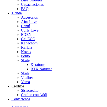
Distribuidores
Capacitaciones
FAQ
Tienda
Accesorios
Afro Love
Cantú
Curly Love
EDEN
Gel ECO
Kanechom
Karicia
Novex
Ponto
Skafe
Keraform
BTX Natutrat
Skala
Vitalher
Yuma
Creditos
Sistecredito
Credito con Addi
Contactenos