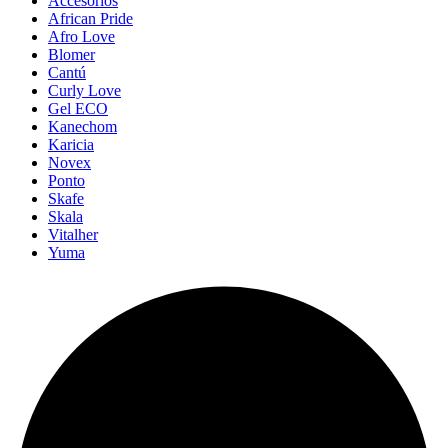
Accesorios
African Pride
Afro Love
Blomer
Cantú
Curly Love
Gel ECO
Kanechom
Karicia
Novex
Ponto
Skafe
Skala
Vitalher
Yuma