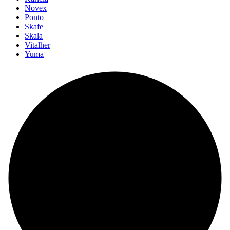
Novex
Ponto
Skafe
Skala
Vitalher
Yuma