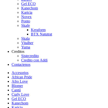
Gel ECO
Kanechom
Karicia
Novex
Ponto
Skafe
Keraform
BTX Natutrat
Skala
Vitalher
Yuma
Creditos
Sistecredito
Credito con Addi
Contactenos
Accesorios
African Pride
Afro Love
Blomer
Cantú
Curly Love
Gel ECO
Kanechom
Karicia