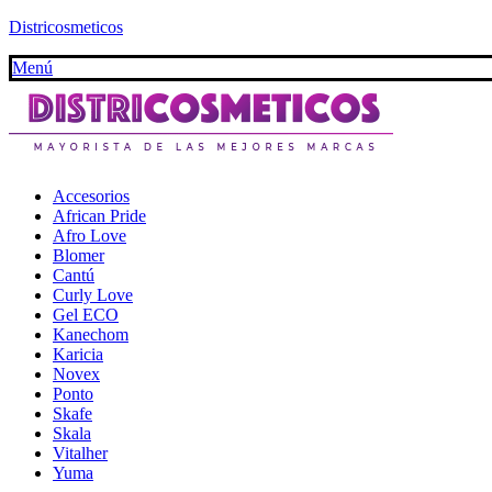
Districosmeticos
Menú
Accesorios
African Pride
Afro Love
Blomer
Cantú
Curly Love
Gel ECO
Kanechom
Karicia
Novex
Ponto
Skafe
Skala
Vitalher
Yuma