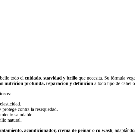
bello todo el
cuidado, suavidad y brillo
que necesita. Su fórmula vegana
dan
nutrición profunda, reparación y definición
a todo tipo de cabello
iosos
:
elasticidad.
y protege contra la resequedad.
cimiento saludable.
llo natural.
tratamiento, acondicionador, crema de peinar o co-wash
, adaptándos