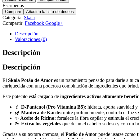
Escribenos
Compare
Añadir a la lista de deseos
Categoría:
Skala
Compartir:
Facebook
Google+
Descripción
Valoraciones (0)
Descripción
Descripción
El
Skala Potão de Amor
es un tratamiento pensado para darle a tu ca
enriquecida con una poderosa combinación de ingredientes que brin
Este potecito está cargado de
ingredientes activos altamente benefic
💧
D-Pantenol (Pro Vitamina B5):
hidrata, aporta suavidad y 
🌿
Manteca de Karité:
nutre profundamente, controla el frizz 
✨
Aceite de Ricino:
fortalece la fibra capilar y estimula el cre
🌸
Extractos vegetales
que dejan el cabello sedoso y con un bri
Gracias a su textura cremosa, el
Potão de Amor
puede usarse como