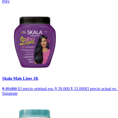
Prev
Skala Mais Lisos 1K
$
39.000
El precio original era: $ 39.000.
$
33.000
El precio actual es:
Siguiente