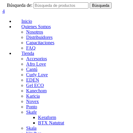
Búsqueda de:
Búsqueda
4
Inicio
Quienes Somos
Nosotros
Distribuidores
Capacitaciones
FAQ
Tienda
Accesorios
Afro Love
Cantú
Curly Love
EDEN
Gel ECO
Kanechom
Karicia
Novex
Ponto
Skafe
Keraform
BTX Natutrat
Skala