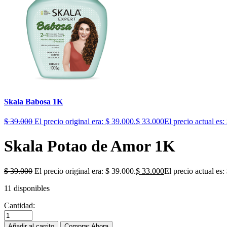
Skala Babosa 1K
$
39.000
El precio original era: $ 39.000.
$
33.000
El precio actual es:
Skala Potao de Amor 1K
$
39.000
El precio original era: $ 39.000.
$
33.000
El precio actual es:
11 disponibles
Cantidad:
Añadir al carrito
Comprar Ahora