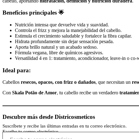
cabello, aportando
hidratación, definición y nutrición duradera
.
Beneficios principales 🌟
Nutrición intensa que devuelve vida y suavidad.
Controla el frizz y mejora la manejabilidad del cabello.
Estimula el crecimiento saludable y fortalece la fibra capilar.
Hidrata profundamente sin dejar sensación pesada.
Aporta brillo natural y un acabado sedoso.
Fórmula vegana, libre de químicos agresivos.
Versatilidad 4 en 1: tratamiento, acondicionador, leave-in o co-
Ideal para:
Cabellos
resecos, opacos, con frizz o dañados
, que necesitan un
res
Con
Skala Potão de Amor
, tu cabello recibe un verdadero
tratamien
Descubre más desde Districosmeticos
Suscríbete y recibe las últimas entradas en tu correo electrónico.
Escribe tu correo electrónico…