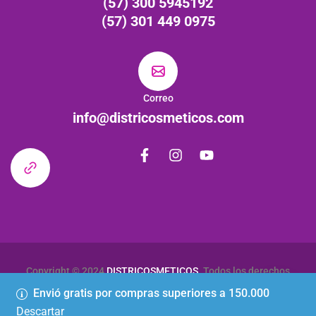
(57) 300 5945192
(57) 301 449 0975
Correo
info@districosmeticos.com
Copyright © 2024
DISTRICOSMETICOS
. Todos los derechos
reservados
Envió gratis por compras superiores a 150.000
Descartar
Política de Privacidad
Términos & Condiciones
Contactenos