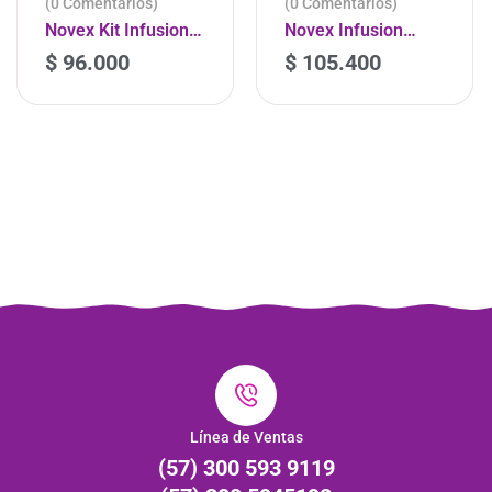
(0 Comentarios)
(0 Comentarios)
Novex Kit Infusion
Novex Infusion
Colageno Crema De
Colageno
$
96.000
$
105.400
Peinar 330ml Y
Tratamiento 1K
Tratamiento 400gr
Línea de Ventas
(57) 300 593 9119