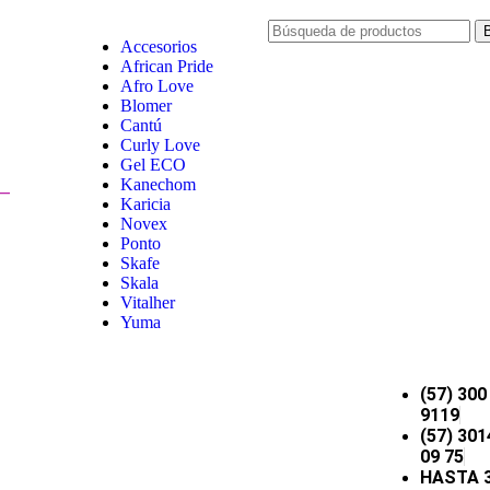
Accesorios
African Pride
Afro Love
Blomer
Cantú
Curly Love
Gel ECO
Kanechom
Karicia
Novex
Ponto
Skafe
Skala
Vitalher
Yuma
(57) 300
9119
(57) 301
09 75
HASTA 