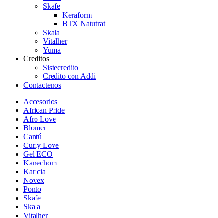
Skafe
Keraform
BTX Natutrat
Skala
Vitalher
Yuma
Creditos
Sistecredito
Credito con Addi
Contactenos
Accesorios
African Pride
Afro Love
Blomer
Cantú
Curly Love
Gel ECO
Kanechom
Karicia
Novex
Ponto
Skafe
Skala
Vitalher