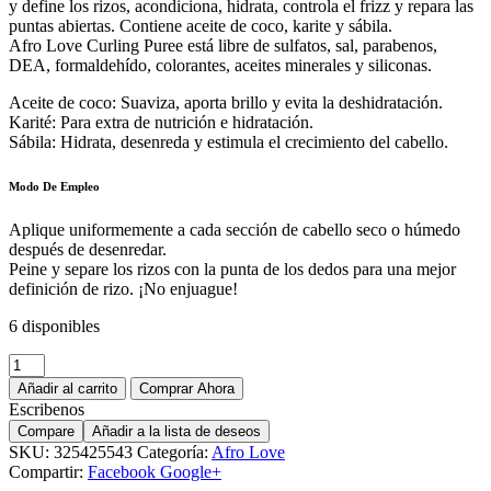
y define los rizos, acondiciona, hidrata, controla el frizz y repara las
puntas abiertas. Contiene aceite de coco, karite y sábila.
Afro Love Curling Puree está libre de sulfatos, sal, parabenos,
DEA, formaldehído, colorantes, aceites minerales y siliconas.
Aceite de coco: Suaviza, aporta brillo y evita la deshidratación.
Karité: Para extra de nutrición e hidratación.
Sábila: Hidrata, desenreda y estimula el crecimiento del cabello.
Modo De Empleo
Aplique uniformemente a cada sección de cabello seco o húmedo
después de desenredar.
Peine y separe los rizos con la punta de los dedos para una mejor
definición de rizo. ¡No enjuague!
6 disponibles
Añadir al carrito
Comprar Ahora
Escribenos
Compare
Añadir a la lista de deseos
SKU:
325425543
Categoría:
Afro Love
Compartir:
Facebook
Google+