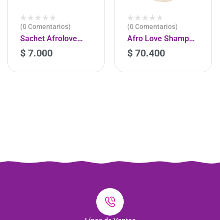
(0 Comentarios)
(0 Comentarios)
Sachet Afrolove
Afro Love Shampoo
Detox 30g
Nourishing 290ml
$
7.000
$
70.400
-
+
-
+