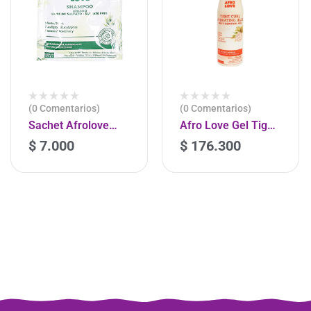
(0 Comentarios)
(0 Comentarios)
Sachet Afrolove
Afro Love Gel Tight
Detox 30g
Curl 450ml
$
7.000
$
176.300
-
+
-
+