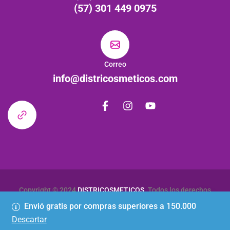
(57) 301 449 0975
Correo
info@districosmeticos.com
Copyright © 2024
DISTRICOSMETICOS
. Todos los derechos
reservados
Envió gratis por compras superiores a 150.000
Descartar
Política de Privacidad
Términos & Condiciones
Contactenos
1