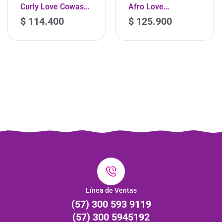
Curly Love Cowash
Afro Love
450ml
Acondicionador
$
114.400
$
125.900
-
+
450ml
Línea de Ventas
(57) 300 593 9119
(57) 300 5945192