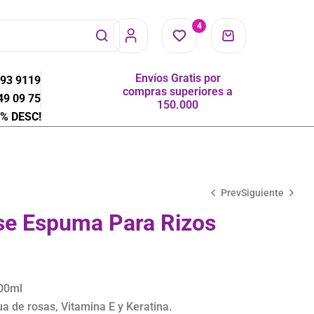
4
Envíos Gratis por
593 9119
compras superiores a
49 09 75
150.000
% DESC!
Prev
Siguiente
e Espuma Para Rizos
$
$
26.500
45.000
00ml
a de rosas, Vitamina E y Keratina.