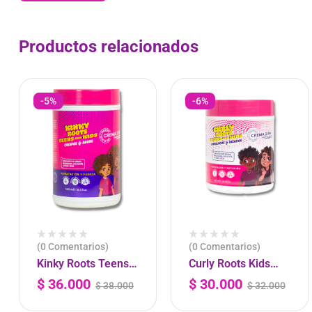
Productos relacionados
-5%
-6%
(0 Comentarios)
(0 Comentarios)
Kinky Roots Teens
Curly Roots Kids
And Kids Crespos Y
Crema Para Peinar
$
36.000
$
30.000
$
38.000
$
32.000
-
+
-
+
Afros Crema 2 En 1
2 En 1 – 600ML
– 1000ml