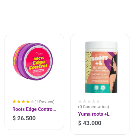
(1 Review)
(0 Comentarios)
Valorad
Roots Edge Control
o con
Yuma roots +L
140G
4.00
de
$
26.500
-
+
5
$
43.000
-
+