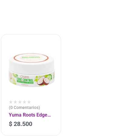
(0 Comentarios)
Yuma Roots Edge
Control Coco
$
28.500
-
+