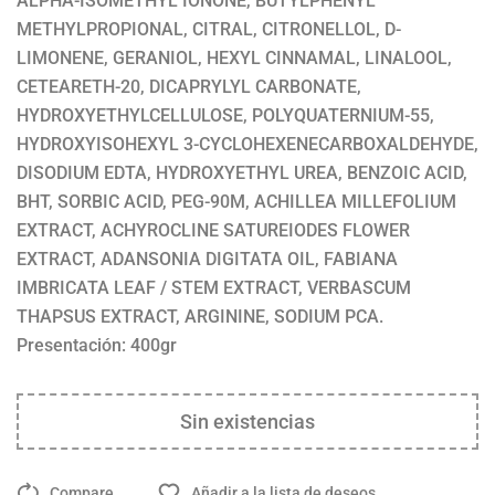
ALPHA-ISOMETHYL IONONE, BUTYLPHENYL
METHYLPROPIONAL, CITRAL, CITRONELLOL, D-
LIMONENE, GERANIOL, HEXYL CINNAMAL, LINALOOL,
CETEARETH-20, DICAPRYLYL CARBONATE,
HYDROXYETHYLCELLULOSE, POLYQUATERNIUM-55,
HYDROXYISOHEXYL 3-CYCLOHEXENECARBOXALDEHYDE,
DISODIUM EDTA, HYDROXYETHYL UREA, BENZOIC ACID,
BHT, SORBIC ACID, PEG-90M, ACHILLEA MILLEFOLIUM
EXTRACT, ACHYROCLINE SATUREIODES FLOWER
EXTRACT, ADANSONIA DIGITATA OIL, FABIANA
IMBRICATA LEAF / STEM EXTRACT, VERBASCUM
THAPSUS EXTRACT, ARGININE, SODIUM PCA.
Presentación: 400gr
Sin existencias
Compare
Añadir a la lista de deseos