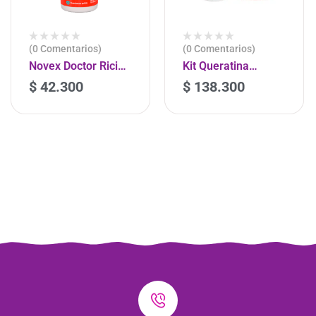
(0 Comentarios)
(0 Comentarios)
Novex Doctor Ricino
Kit Queratina
Crema Para Peinar
Brasilera
$
42.300
$
138.300
-
+
-
+
300ml
Tratamiento 1kg Y
Shampoo