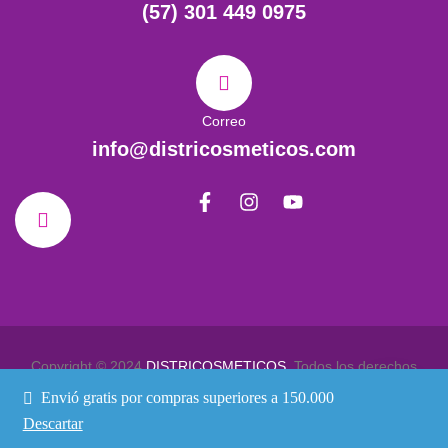
(57) 301 449 0975
Correo
info@districosmeticos.com
Copyright © 2024
DISTRICOSMETICOS
. Todos los derechos
reservados
Envió gratis por compras superiores a 150.000
Descartar
Política de Privacidad
Términos & Condiciones
Contactenos
1