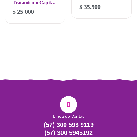
con
5.00
Tratamiento Capilar
Cannabis Vitalher
de 5
$
35.500
-
+
Biocelulas Madre
$
25.000
500ml
-
+
Vitalher
Línea de Ventas
(57) 300 593 9119
(57) 300 5945192