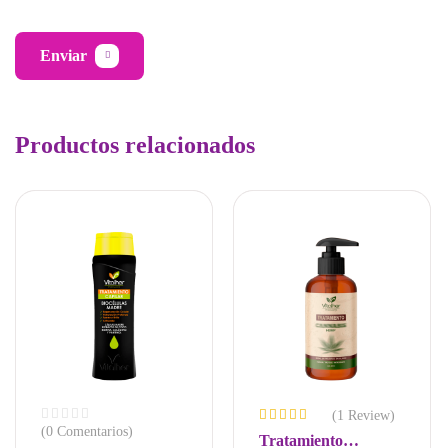
Enviar
Productos relacionados
(1 Review)
(0 Comentarios)
Valorado
Tratamiento