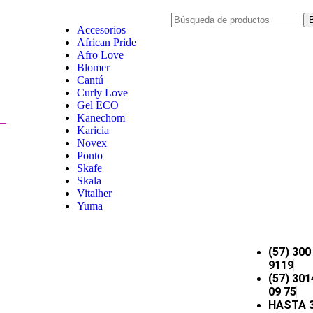
Accesorios
African Pride
Afro Love
Blomer
Cantú
Curly Love
Gel ECO
Kanechom
Karicia
Novex
Ponto
Skafe
Skala
Vitalher
Yuma
(57) 300
9119
(57) 301
09 75
HASTA 