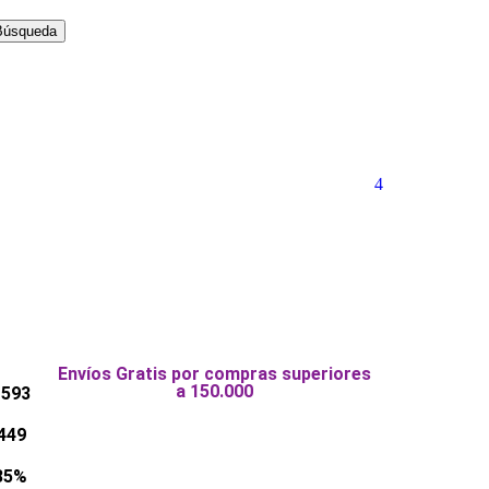
Búsqueda
4
Envíos Gratis por compras superiores
a 150.000
 593
449
35%