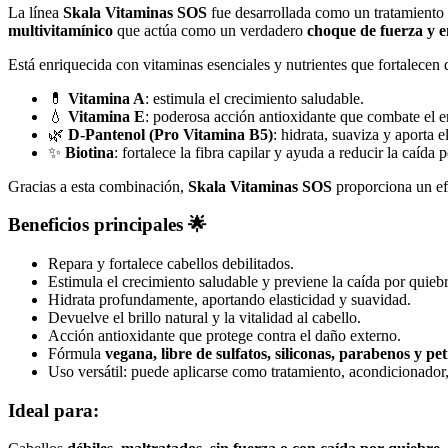
La línea
Skala Vitaminas SOS
fue desarrollada como un tratamiento
multivitamínico
que actúa como un verdadero
choque de fuerza y e
Está enriquecida con vitaminas esenciales y nutrientes que fortalecen d
💊
Vitamina A
: estimula el crecimiento saludable.
💧
Vitamina E
: poderosa acción antioxidante que combate el e
🌿
D-Pantenol (Pro Vitamina B5)
: hidrata, suaviza y aporta e
✨
Biotina
: fortalece la fibra capilar y ayuda a reducir la caída 
Gracias a esta combinación,
Skala Vitaminas SOS
proporciona un e
Beneficios principales 🌟
Repara y fortalece cabellos debilitados.
Estimula el crecimiento saludable y previene la caída por quiebr
Hidrata profundamente, aportando elasticidad y suavidad.
Devuelve el brillo natural y la vitalidad al cabello.
Acción antioxidante que protege contra el daño externo.
Fórmula
vegana, libre de sulfatos, siliconas, parabenos y pet
Uso versátil: puede aplicarse como tratamiento, acondicionador
Ideal para: