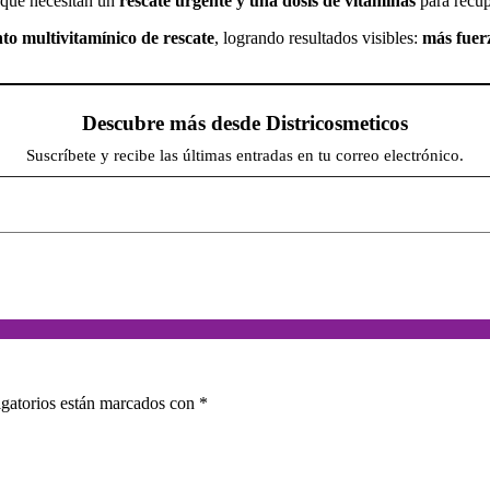
 que necesitan un
rescate urgente y una dosis de vitaminas
para recup
to multivitamínico de rescate
, logrando resultados visibles:
más fuer
Descubre más desde Districosmeticos
Suscríbete y recibe las últimas entradas en tu correo electrónico.
gatorios están marcados con
*