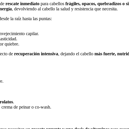
 de
rescate inmediato
para cabellos
frágiles, opacos, quebradizos o si
nergía
, devolviendo al cabello la salud y resistencia que necesita.
esde la raíz hasta las puntas:
nvejecimiento capilar.
lasticidad.
por quiebre.
fecto de
recuperación intensiva
, dejando el cabello
más fuerte, nutrid
e.
rolatos
.
, crema de peinar o co-wash.