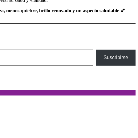
erar su salud y vitalidad.
za, menos quiebre, brillo renovado y un aspecto saludable
💕.
Suscribirse