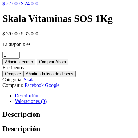
$
27.000
$
24.000
Skala Vitaminas SOS 1Kg
$
39.000
$
33.000
12 disponibles
Añadir al carrito
Comprar Ahora
Escribenos
Compare
Añadir a la lista de deseos
Categoría:
Skala
Compartir:
Facebook
Google+
Descripción
Valoraciones (0)
Descripción
Descripción