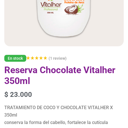
En stock
(
1
review)
Valorado
1
Reserva Chocolate Vitalher
con
5.00
de 5 en
base a
350ml
valoració
n de un
cliente
$
23.000
TRATAMIENTO DE COCO Y CHOCOLATE VITALHER X
350ml
conserva la forma del cabello, fortalece la cutícula