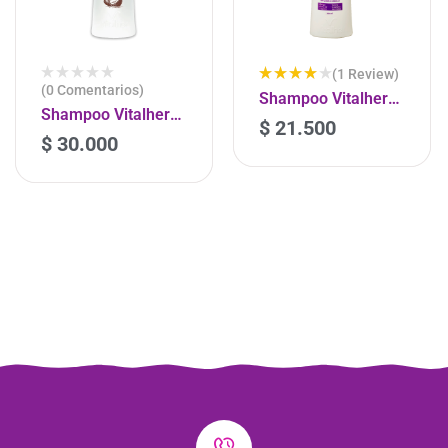
(1 Review)
(0 Comentarios)
Valorad
Shampoo Vitalher
o con
Shampoo Vitalher
Cebolla 350ml
4.00
de
$
21.500
-
+
5
Coco X 350ml
$
30.000
-
+