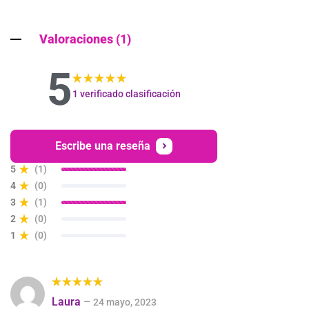
Valoraciones (1)
5
1 verificado clasificación
Valorado
con
5.00
de 5
Escribe una reseña
5
(1)
4
(0)
3
(1)
2
(0)
1
(0)
Valorado
Laura
–
24 mayo, 2023
con
5
de 5