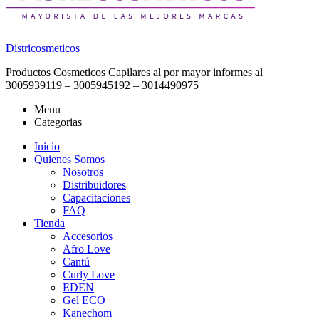
Districosmeticos
Productos Cosmeticos Capilares al por mayor informes al
3005939119 – 3005945192 – 3014490975
Menu
Categorias
Inicio
Quienes Somos
Nosotros
Distribuidores
Capacitaciones
FAQ
Tienda
Accesorios
Afro Love
Cantú
Curly Love
EDEN
Gel ECO
Kanechom