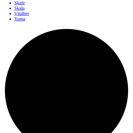
Skafe
Skala
Vitalher
Yuma