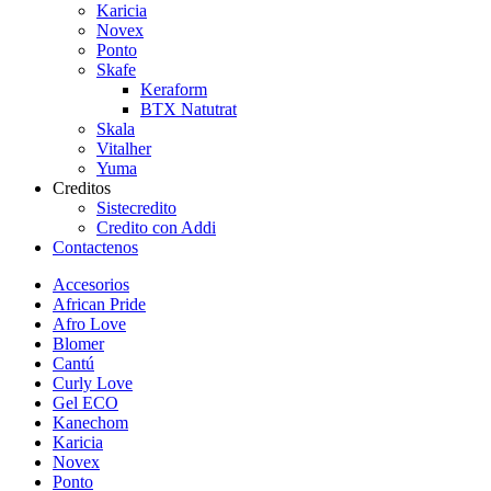
Karicia
Novex
Ponto
Skafe
Keraform
BTX Natutrat
Skala
Vitalher
Yuma
Creditos
Sistecredito
Credito con Addi
Contactenos
Accesorios
African Pride
Afro Love
Blomer
Cantú
Curly Love
Gel ECO
Kanechom
Karicia
Novex
Ponto