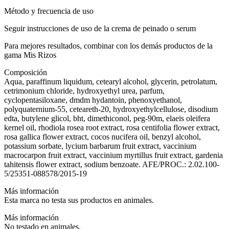
Método y frecuencia de uso
Seguir instrucciones de uso de la crema de peinado o serum
Para mejores resultados, combinar con los demás productos de la
gama Mis Rizos
Composición
Aqua, paraffinum liquidum, cetearyl alcohol, glycerin, petrolatum,
cetrimonium chloride, hydroxyethyl urea, parfum,
cyclopentasiloxane, dmdm hydantoin, phenoxyethanol,
polyquaternium-55, ceteareth-20, hydroxyethylcellulose, disodium
edta, butylene glicol, bht, dimethiconol, peg-90m, elaeis oleifera
kernel oil, rhodiola rosea root extract, rosa centifolia flower extract,
rosa gallica flower extract, cocos nucifera oil, benzyl alcohol,
potassium sorbate, lycium barbarum fruit extract, vaccinium
macrocarpon fruit extract, vaccinium myrtillus fruit extract, gardenia
tahitensis flower extract, sodium benzoate. AFE/PROC.: 2.02.100-
5/25351-088578/2015-19
Más información
Esta marca no testa sus productos en animales.
Más información
No testado en animales.