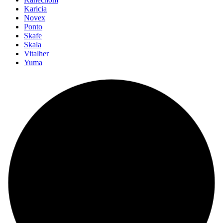
Karicia
Novex
Ponto
Skafe
Skala
Vitalher
Yuma