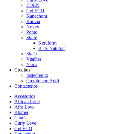
EDEN
Gel ECO
Kanechom
Karicia
Novex
Ponto
Skafe
Keraform
BTX Natutrat
Skala
Vitalher
Yuma
Creditos
Sistecredito
Credito con Addi
Contactenos
Accesorios
African Pride
Afro Love
Blomer
Cantú
Curly Love
Gel ECO
Kanechom