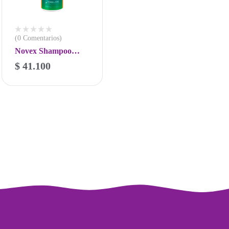
(0 Comentarios)
Novex Shampoo
Keratina Brasilera
$
41.100
-
+
300ml