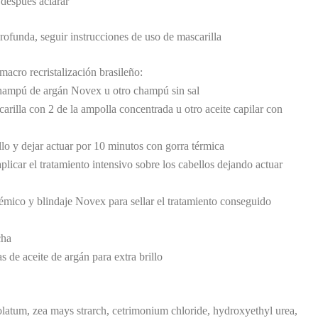
 después aclarar
rofunda, seguir instrucciones de uso de mascarilla
macro recristalización brasileño:
champú de argán Novex u otro champú sin sal
arilla con 2 de la ampolla concentrada u otro aceite capilar con
llo y dejar actuar por 10 minutos con gorra térmica
aplicar el tratamiento intensivo sobre los cabellos dejando actuar
émico y blindaje Novex para sellar el tratamiento conseguido
cha
s de aceite de argán para extra brillo
olatum, zea mays strarch, cetrimonium chloride, hydroxyethyl urea,