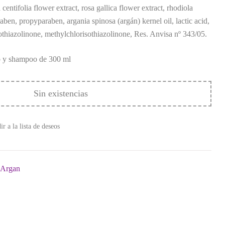
 centifolia flower extract, rosa gallica flower extract, rhodiola
aben, propyparaben, argania spinosa (argán) kernel oil, lactic acid,
othiazolinone, methylchlorisothiazolinone, Res. Anvisa nº 343/05.
lo y shampoo de 300 ml
Sin existencias
r a la lista de deseos
 Argan