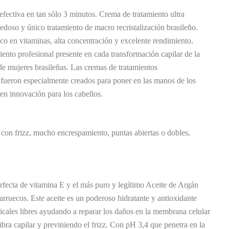
efectiva en tan sólo 3 minutos. Crema de tratamiento ultra
doso y único tratamiento de macro recristalización brasileño.
ico en vitaminas, alta concentración y excelente rendimiento.
ento profesional presente en cada transformación capilar de la
de mujeres brasileñas. Las cremas de tratamientos
ueron especialmente creados para poner en las manos de los
e en innovación para los cabellos.
on frizz, mucho encrespamiento, puntas abiertas o dobles,
fecta de vitamina E y el más puro y legítimo Aceite de Argán
arruecos. Este aceite es un poderoso hidratante y antioxidante
dicales libres ayudando a reparar los daños en la membrana celular
ibra capilar y previniendo el frizz. Con pH 3,4 que penetra en la