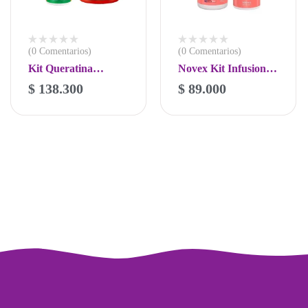
(0 Comentarios)
(0 Comentarios)
Kit Queratina
Novex Kit Infusion
Brasilera
Colageno Shampoo y
$
138.300
$
89.000
-
+
Tratamiento 1kg Y
Crema De Peinar
Shampoo