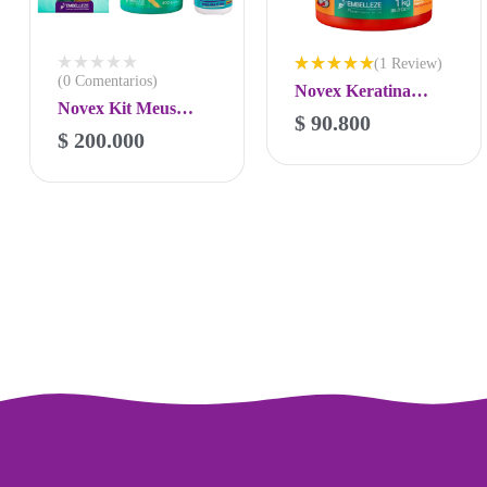
(1 Review)
(0 Comentarios)
Valorado
Novex Keratina
con
5.00
Novex Kit Meus
Brasilera
de 5
$
90.800
-
+
Cachos Shampoo,
$
200.000
Tratamiento 1K
-
+
Acondicionador,
Tratamiento 400gr y
Crema de Peinar
500ml