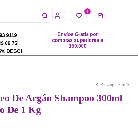
4
Envíos Gratis por
593 9119
compras superiores a
49 09 75
150.000
5% DESC!
Prev
Siguiente
leo De Argán Shampoo 300ml
o De 1 Kg
$
$
91.900
75.000