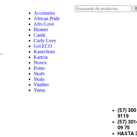
Accesorios
African Pride
Afro Love
Blomer
Cantú
Curly Love
Gel ECO
Kanechom
Karicia
Novex
Ponto
Skafe
Skala
Vitalher
Yuma
(57) 300
9119
(57) 301
09 75
HASTA 