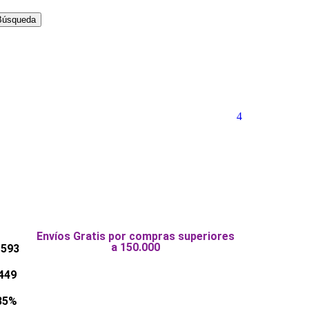
Búsqueda
4
Envíos Gratis por compras superiores
a 150.000
 593
449
35%