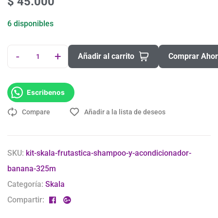
$
45.000
6 disponibles
-
+
Añadir al carrito
Comprar Aho
Escribenos
Compare
Añadir a la lista de deseos
SKU:
kit-skala-frutastica-shampoo-y-acondicionador-
banana-325m
Categoría:
Skala
Compartir: