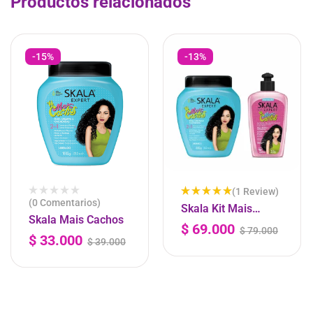
Productos relacionados
-15%
-13%
(1 Review)
(0 Comentarios)
Valorado
Skala Kit Mais
con
5.00
Skala Mais Cachos
Cachos Gel Y
de 5
$
69.000
$
79.000
-
+
$
33.000
Tratamiento
$
39.000
-
+