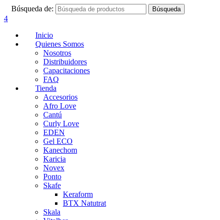
Búsqueda de:
Búsqueda
4
Inicio
Quienes Somos
Nosotros
Distribuidores
Capacitaciones
FAQ
Tienda
Accesorios
Afro Love
Cantú
Curly Love
EDEN
Gel ECO
Kanechom
Karicia
Novex
Ponto
Skafe
Keraform
BTX Natutrat
Skala