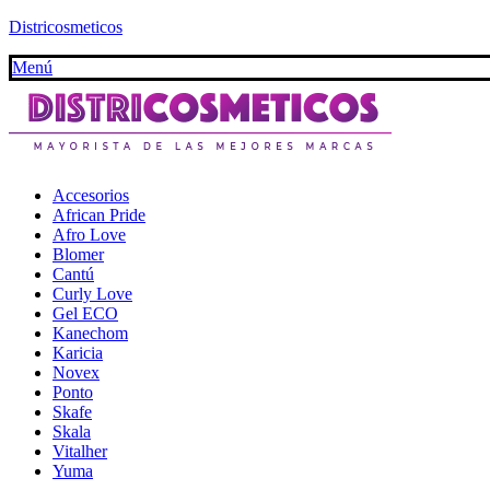
Districosmeticos
Menú
Accesorios
African Pride
Afro Love
Blomer
Cantú
Curly Love
Gel ECO
Kanechom
Karicia
Novex
Ponto
Skafe
Skala
Vitalher
Yuma