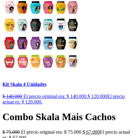
Kit Skala 4 Unidades
$
140.000
El precio original era: $ 140.000.
$
120.000
El precio
actual es: $ 120.000.
Combo Skala Mais Cachos
$
75.000
El precio original era: $ 75.000.
$
67.000
El precio actual
es: $ 67.000.