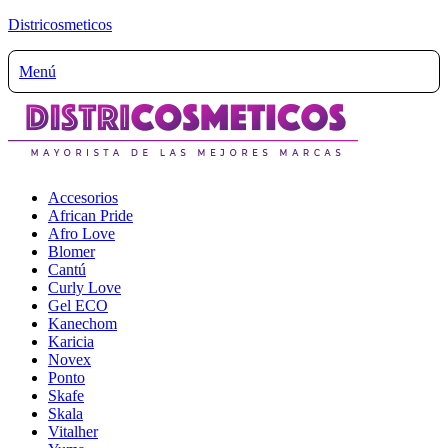
Districosmeticos
Menú
Accesorios
African Pride
Afro Love
Blomer
Cantú
Curly Love
Gel ECO
Kanechom
Karicia
Novex
Ponto
Skafe
Skala
Vitalher