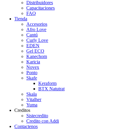
Distribuidores
Capacitaciones
FAQ
Tienda
Accesorios
Afro Love
Cantú
Curly Love
EDEN
Gel ECO
Kanechom
Karicia
Novex
Ponto
Skafe
Keraform
BTX Natutrat
Skala
Vitalher
Yuma
Creditos
Sistecredito
Credito con Addi
Contactenos