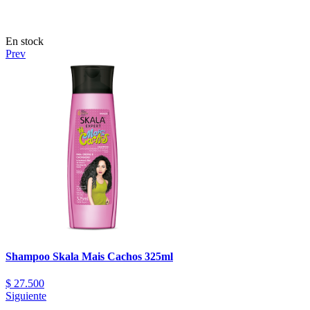
En stock
Prev
Shampoo Skala Mais Cachos 325ml
$
27.500
Siguiente