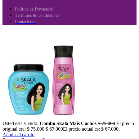
Política de Privacidad
Términos & Condiciones
Contactenos
Usted está viendo:
Combo Skala Mais Cachos
$
75.000
El precio
original era: $ 75.000.
$
67.000
El precio actual es: $ 67.000.
Añadir al carrito