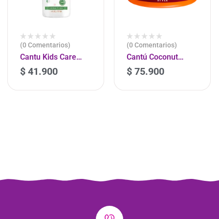
(0 Comentarios)
(0 Comentarios)
Cantu Kids Care
Cantú Coconut
Conditioning
Curling Cream
$
41.900
$
75.900
-
+
-
+
Detangler Spray
340Gr
6 oz