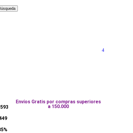
Búsqueda
4
Envíos Gratis por compras superiores
a 150.000
 593
449
35%