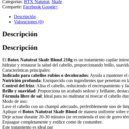
Categorías:
BTX Natutrat
,
Skafe
Compartir:
Facebook
Google+
Descripción
Valoraciones (0)
Descripción
Descripción
El
Botox Natutrat Skafe Blond 210g
es un tratamiento capilar inten
hidratar y restaurar la salud del cabello, proporcionando brillo, suavida
Características principales:
Indicado para cabellos rubios o decolorados
: Ayuda a mantener el 
Nutrición profunda
: Enriquecido con ingredientes que penetran en la
Control del frizz
: Alisa el cabello, reduciendo el encrespamiento y fa
Brillo y suavidad
: Proporciona un acabado sedoso y brillante, destac
Fórmula libre de sal
: Ideal para no maltratar ni resecar el cabello dur
Modo de uso:
Lave el cabello con un champú adecuado, preferiblemente uno de lim
Aplique el
Botox Natutrat Skafe Blond
de manera uniforme sobre el 
Deje actuar durante 20-30 minutos (se recomienda el uso de gorro térmi
Enjuague completamente y estilice como de costumbre.
Este tratamiento es ideal par