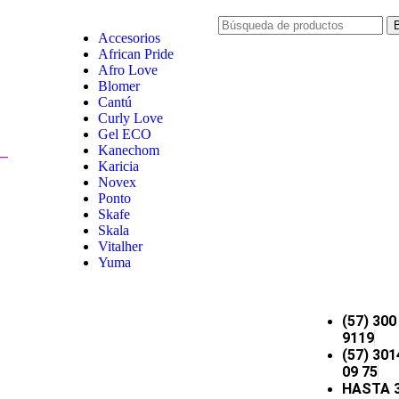
Accesorios
African Pride
Afro Love
Blomer
Cantú
Curly Love
Gel ECO
Kanechom
Karicia
Novex
Ponto
Skafe
Skala
Vitalher
Yuma
(57) 300
9119
(57) 301
09 75
HASTA 