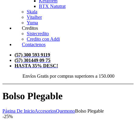
Keraform
BTX Natutrat
Skala
Vitalher
Yuma
Creditos
Sistecredito
Credito con Addi
Contactenos
(57) 300 593 9119
(57) 301449 09 75
HASTA 35% DESC!
Envíos Gratis por compras superiores a 150.000
Bolso Plegable
Página De Inicio
Accesorios
Quemono
Bolso Plegable
-25%