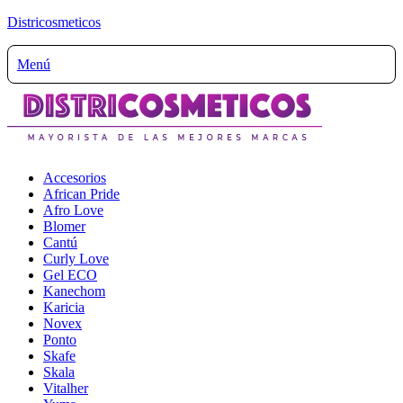
Districosmeticos
Menú
Accesorios
African Pride
Afro Love
Blomer
Cantú
Curly Love
Gel ECO
Kanechom
Karicia
Novex
Ponto
Skafe
Skala
Vitalher