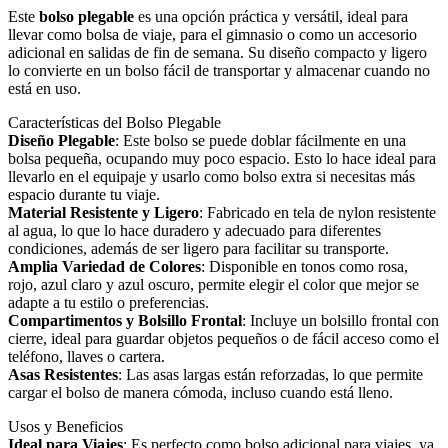
Este
bolso plegable
es una opción práctica y versátil, ideal para
llevar como bolsa de viaje, para el gimnasio o como un accesorio
adicional en salidas de fin de semana. Su diseño compacto y ligero
lo convierte en un bolso fácil de transportar y almacenar cuando no
está en uso.
Características del Bolso Plegable
Diseño Plegable
: Este bolso se puede doblar fácilmente en una
bolsa pequeña, ocupando muy poco espacio. Esto lo hace ideal para
llevarlo en el equipaje y usarlo como bolso extra si necesitas más
espacio durante tu viaje.
Material Resistente y Ligero
: Fabricado en tela de nylon resistente
al agua, lo que lo hace duradero y adecuado para diferentes
condiciones, además de ser ligero para facilitar su transporte.
Amplia Variedad de Colores
: Disponible en tonos como rosa,
rojo, azul claro y azul oscuro, permite elegir el color que mejor se
adapte a tu estilo o preferencias.
Compartimentos y Bolsillo Frontal
: Incluye un bolsillo frontal con
cierre, ideal para guardar objetos pequeños o de fácil acceso como el
teléfono, llaves o cartera.
Asas Resistentes
: Las asas largas están reforzadas, lo que permite
cargar el bolso de manera cómoda, incluso cuando está lleno.
Usos y Beneficios
Ideal para Viajes
: Es perfecto como bolso adicional para viajes, ya