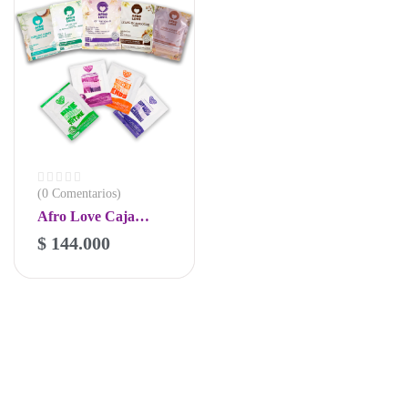
(0 Comentarios)
Afro Love Caja
Sachets Curly Love
$
144.000
X 24