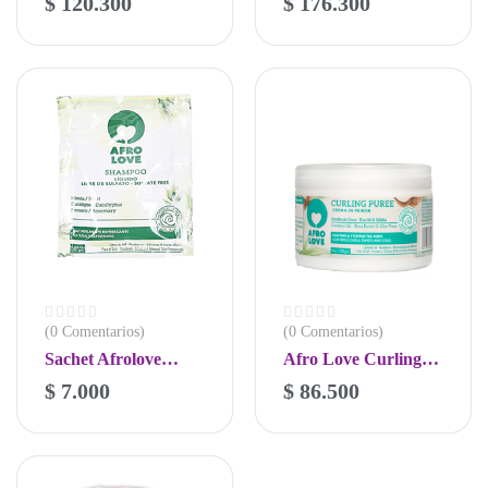
$
120.300
$
176.300
(0 Comentarios)
(0 Comentarios)
Sachet Afrolove
Afro Love Curling
Detox 30g
Pure Crema Para
$
7.000
$
86.500
Peinar 235g