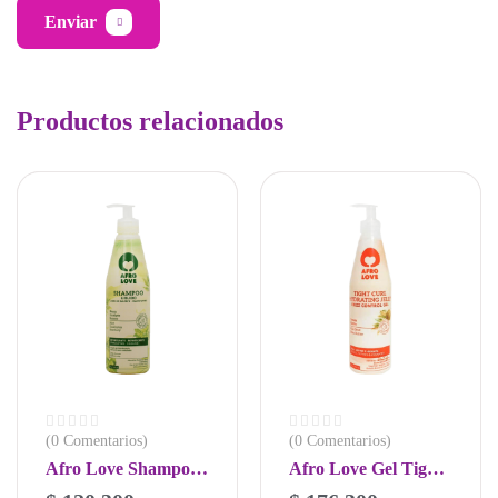
Enviar
Productos relacionados
(0 Comentarios)
(0 Comentarios)
Afro Love Shampoo
Afro Love Gel Tight
Sulfate Free 450ml
Curl 450ml