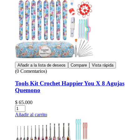
Añadir a la lista de deseos
Compare
Vista rápida
(0 Comentarios)
Tools Kit Crochet Happier You X 8 Agujas
Quemono
$
65.000
Cantidad:
Añadir al carrito