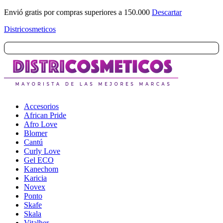
Envió gratis por compras superiores a 150.000
Descartar
Districosmeticos
Menú
Accesorios
African Pride
Afro Love
Blomer
Cantú
Curly Love
Gel ECO
Kanechom
Karicia
Novex
Ponto
Skafe
Skala
Vitalher