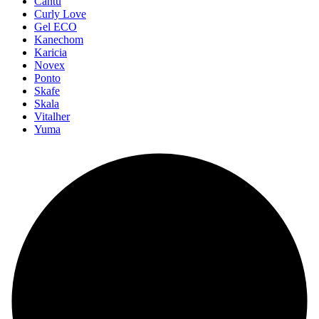
Cantú
Curly Love
Gel ECO
Kanechom
Karicia
Novex
Ponto
Skafe
Skala
Vitalher
Yuma