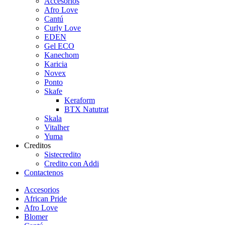
Accesorios
Afro Love
Cantú
Curly Love
EDEN
Gel ECO
Kanechom
Karicia
Novex
Ponto
Skafe
Keraform
BTX Natutrat
Skala
Vitalher
Yuma
Creditos
Sistecredito
Credito con Addi
Contactenos
Accesorios
African Pride
Afro Love
Blomer